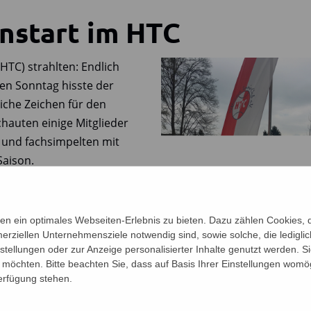
onstart im HTC
HTC) strahlten: Endlich
en Sonntag hisste der
liche Zeichen für den
chauten einige Mitglieder
e und fachsimpelten mit
aison.
rgesehen, doch die späten
tergrund hatten bereits
n ein optimales Webseiten-Erlebnis zu bieten. Dazu zählen Cookies, di
ätze vorbereitet, sodass am
erziellen Unternehmensziele notwendig sind, sowie solche, die ledigl
s zum Senior die ersten
nstellungen oder zur Anzeige personalisierter Inhalte genutzt werden. S
.
möchten. Bitte beachten Sie, dass auf Basis Ihrer Einstellungen womög
Verfügung stehen.
 Wetter erstmal vor dem
eichter, auf der Anlage die